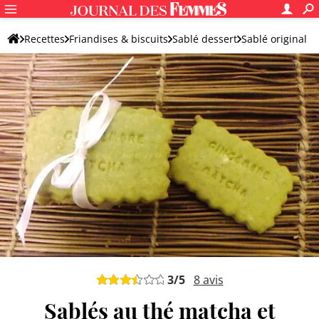
Recettes
Friandises & biscuits
Sablé dessert
Sablé original
3
/5
8
avis
Sablés au thé matcha et