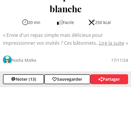
blanche
20 mn
Facile
250 kcal
Envie d'un repas simple mais délicieux pour
impressionner vos invités ? Ces bâtonnets de poulet
Lire la suite
croustillants avec une sauce blanche crémeuse sont
faits pour vous. Faciles à préparer, ils feront plaisir aux
Nadia Malka
17/11/24
petits comme aux grands grâce à leur texture croquante
à l'extérieur et tendre dedans. La sauce légèrement
Noter (13)
Sauvegarder
Partager
citronnée apporte une touche de fraîcheur qui
s'accorde parfaitement avec le poulet.