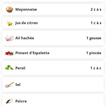
Mayonnaise
2 c à s
Jus de citron
1 c à s
Ail hachée
1 gousse
Piment d'Espelette
1 pincée
Persil
1 c à c
Sel
Poivre