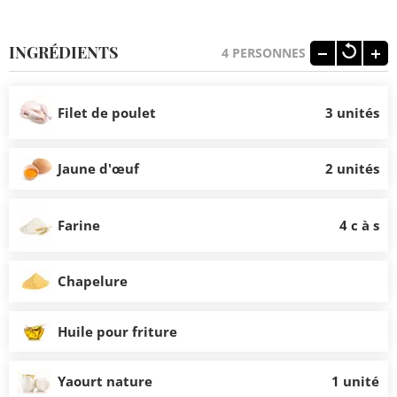
INGRÉDIENTS
4
PERSONNES
Filet de poulet
3 unités
Jaune d'œuf
2 unités
Farine
4 c à s
Chapelure
Huile pour friture
Yaourt nature
1 unité