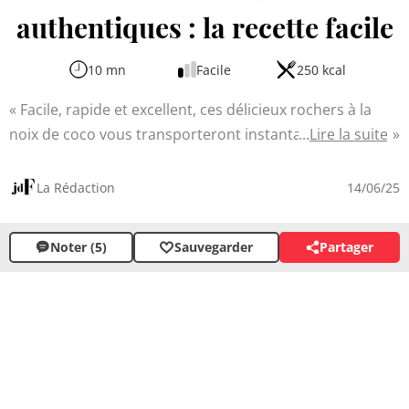
authentiques : la recette facile
10 mn
Facile
250 kcal
Facile, rapide et excellent, ces délicieux rochers à la
noix de coco vous transporteront instantanément sous
Lire la suite
les tropiques. Leur texture croquante à l'extérieur et
moelleuse à l'intérieur ainsi que leur parfum exotique en
La Rédaction
14/06/25
font un dessert irrésistible. Faciles et rapides à préparer
avec seulement quelques ingrédients, ils sont parfaits
Noter (5)
Sauvegarder
Partager
pour une pause gourmande ou accompagner un café.