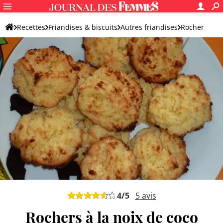
Recettes
Friandises & biscuits
Autres friandises
Rocher
4
/5
5
avis
Rochers à la noix de coco