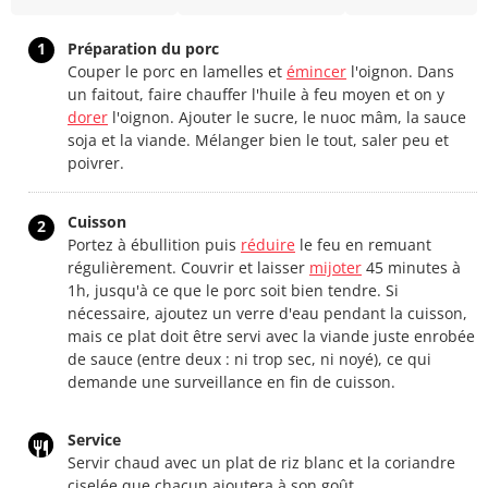
1
Préparation du porc
Couper le porc en lamelles et
émincer
l'oignon. Dans
un faitout, faire chauffer l'huile à feu moyen et on y
dorer
l'oignon. Ajouter le sucre, le nuoc mâm, la sauce
soja et la viande. Mélanger bien le tout, saler peu et
poivrer.
Cuisson
2
Portez à ébullition puis
réduire
le feu en remuant
régulièrement. Couvrir et laisser
mijoter
45 minutes à
1h, jusqu'à ce que le porc soit bien tendre. Si
nécessaire, ajoutez un verre d'eau pendant la cuisson,
mais ce plat doit être servi avec la viande juste enrobée
de sauce (entre deux : ni trop sec, ni noyé), ce qui
demande une surveillance en fin de cuisson.
Service
Servir chaud avec un plat de riz blanc et la coriandre
ciselée que chacun ajoutera à son goût.