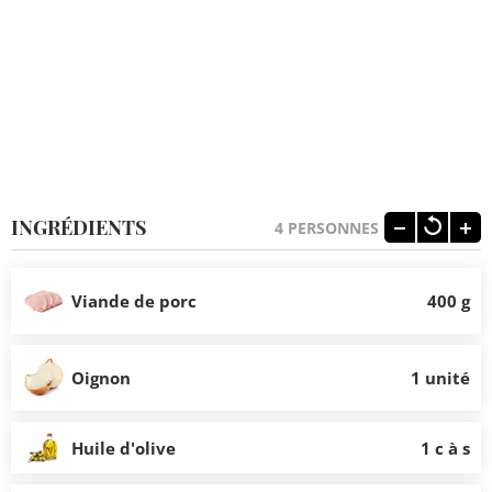
INGRÉDIENTS
4
PERSONNES
Viande de porc
400 g
Oignon
1 unité
Huile d'olive
1 c à s