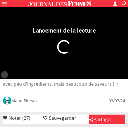
Recettes
Plats de viande
Recettes de porc
Porc au caramel
4.7
/5
27
avis
Porc au caramel ultra simple
5 mn
Facile
180 kcal
Découvrez cette recette de porc au caramel ultra
simple. Ce plat d'origine chinois est une réussite assurée
avec peu d'ingrédients, mais beaucoup de saveurs !
Maud Pineau
03/07/24
Noter (27)
Sauvegarder
Partager