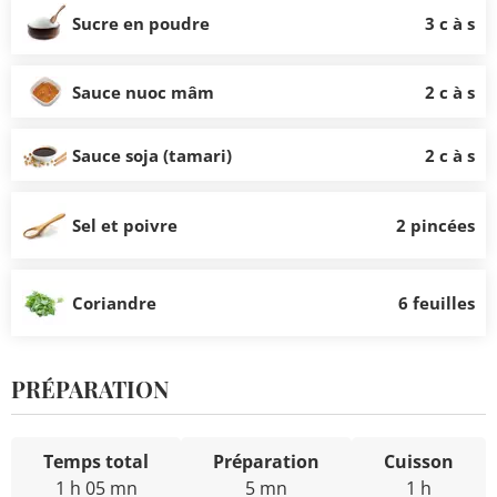
Sucre en poudre
3 c à s
Sauce nuoc mâm
2 c à s
Sauce soja (tamari)
2 c à s
Sel et poivre
2 pincées
Coriandre
6 feuilles
PRÉPARATION
Temps total
Préparation
Cuisson
1 h 05 mn
5 mn
1 h