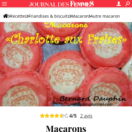
Recettes
Friandises & biscuits
Macaron
Autre macaron
4
/5
2
avis
Macarons