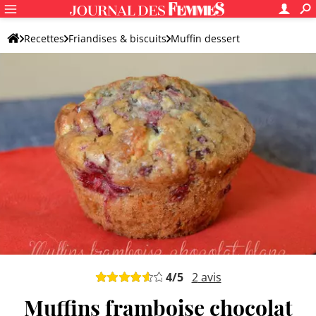
Recettes
Friandises & biscuits
Muffin dessert
Muffin aux fruits
4
/5
2
avis
Muffins framboise chocolat