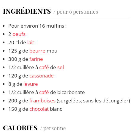
INGRÉDIENTS
/ pour 6 personnes
Pour environ 16 muffins :
2
oeufs
20 cl de
lait
125 g de
beurre
mou
300 g de
farine
1/2 cuillère à
café
de
sel
120 g de
cassonade
8 g de
levure
1/2 cuillère à
café
de bicarbonate
200 g de
framboises
(surgelées, sans les décongeler)
150 g de
chocolat
blanc
CALORIES
/ personne