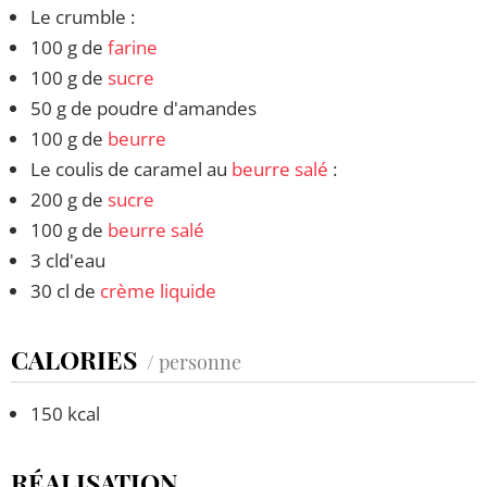
Le crumble :
100 g de
farine
100 g de
sucre
50 g de poudre d'amandes
100 g de
beurre
Le coulis de caramel au
beurre salé
:
200 g de
sucre
100 g de
beurre salé
3 cld'eau
30 cl de
crème liquide
CALORIES
/ personne
150 kcal
RÉALISATION