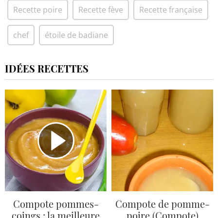
Recette poire
Recette fève
Recette française
chef
étoile de badiane
IDÉES RECETTES
Compote pommes-
Compote de pomme-
coings : la meilleure
poire (Compote)