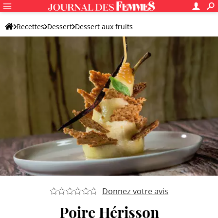
Recettes
Dessert
Dessert aux fruits
Dessert original aux fruits
Donnez votre avis
Poire Hérisson