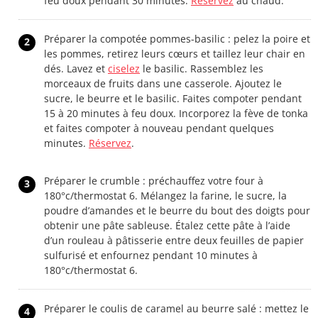
feu doux pendant 30 minutes.
Réservez
au chaud.
Préparer la compotée pommes-basilic : pelez la poire et
2
les pommes, retirez leurs cœurs et taillez leur chair en
dés. Lavez et
ciselez
le basilic. Rassemblez les
morceaux de fruits dans une casserole. Ajoutez le
sucre, le beurre et le basilic. Faites compoter pendant
15 à 20 minutes à feu doux. Incorporez la fève de tonka
et faites compoter à nouveau pendant quelques
minutes.
Réservez
.
Préparer le crumble : préchauffez votre four à
3
180°c/thermostat 6. Mélangez la farine, le sucre, la
poudre d’amandes et le beurre du bout des doigts pour
obtenir une pâte sableuse. Étalez cette pâte à l’aide
d’un rouleau à pâtisserie entre deux feuilles de papier
sulfurisé et enfournez pendant 10 minutes à
180°c/thermostat 6.
Préparer le coulis de caramel au beurre salé : mettez le
4