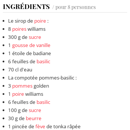
INGRÉDIENTS
/ pour 8 personnes
Le sirop de
poire
:
8
poires
williams
300 g de
sucre
1
gousse de vanille
1 étoile de badiane
6 feuilles de
basilic
70 cl d'eau
La compotée pommes-basilic :
3
pommes
golden
1
poire
williams
6 feuilles de
basilic
100 g de
sucre
30 g de
beurre
1 pincée de
fève
de tonka râpée