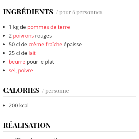
INGRÉDIENTS
/ pour 6 personnes
1 kg de
pommes de terre
2
poivrons
rouges
50 cl de
crème fraîche
épaisse
25 cl de
lait
beurre
pour le plat
sel
,
poivre
CALORIES
/ personne
200 kcal
RÉALISATION