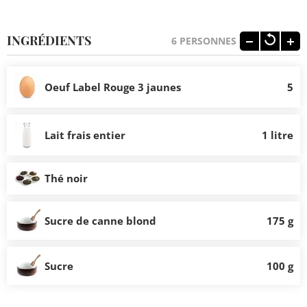
INGRÉDIENTS
6
PERSONNES
Oeuf Label Rouge 3 jaunes
5
Lait frais entier
1 litre
Thé noir
Sucre de canne blond
175 g
Sucre
100 g