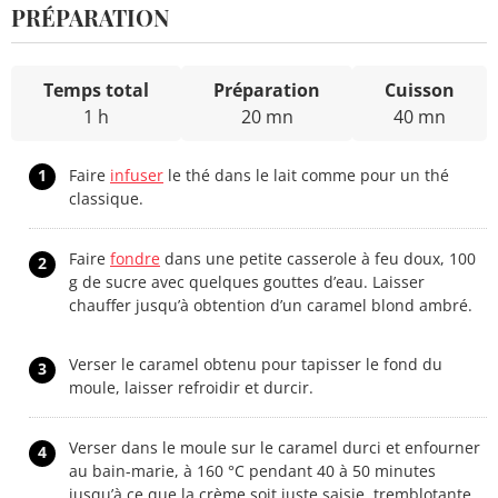
PRÉPARATION
Temps total
Préparation
Cuisson
1 h
20 mn
40 mn
1
Faire
infuser
le thé dans le lait comme pour un thé
classique.
Faire
fondre
dans une petite casserole à feu doux, 100
2
g de sucre avec quelques gouttes d’eau. Laisser
chauffer jusqu’à obtention d’un caramel blond ambré.
Verser le caramel obtenu pour tapisser le fond du
3
moule, laisser refroidir et durcir.
Verser dans le moule sur le caramel durci et enfourner
4
au bain-marie, à 160 °C pendant 40 à 50 minutes
jusqu’à ce que la crème soit juste saisie, tremblotante