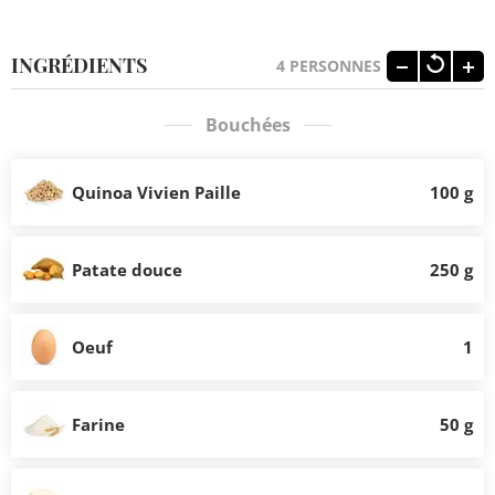
INGRÉDIENTS
4
PERSONNES
Bouchées
Quinoa Vivien Paille
100 g
Patate douce
250 g
Oeuf
1
Farine
50 g