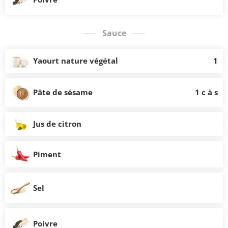
Sauce
Yaourt nature végétal
1
Pâte de sésame
1 c à s
Jus de citron
Piment
Sel
Poivre