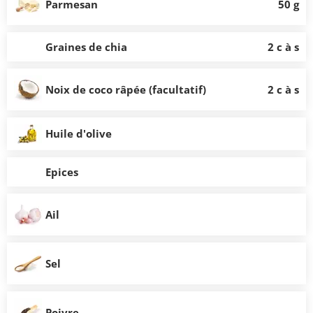
Parmesan
50 g
Graines de chia
2 c à s
Noix de coco râpée (facultatif)
2 c à s
Huile d'olive
Epices
Ail
Sel
Poivre