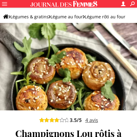
Légumes & gratins
Légume au four
Légume rôti au four
Autre légume rôti au four
3.5
/5
4
avis
Champignons Lou rôtis à