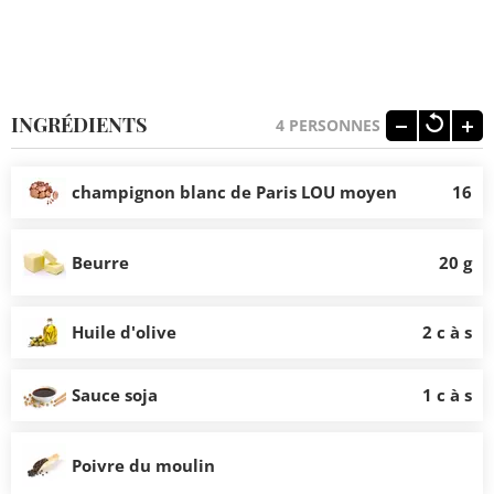
INGRÉDIENTS
4
PERSONNES
champignon blanc de Paris LOU moyen
16
Beurre
20 g
Huile d'olive
2 c à s
Sauce soja
1 c à s
Poivre du moulin