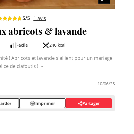
5
/5
1
avis
ux abricots & lavande
Facile
240 kcal
mité ! Abricots et lavande s'allient pour un mariage
élice de clafoutis !
10/06/25
arder
Imprimer
Partager