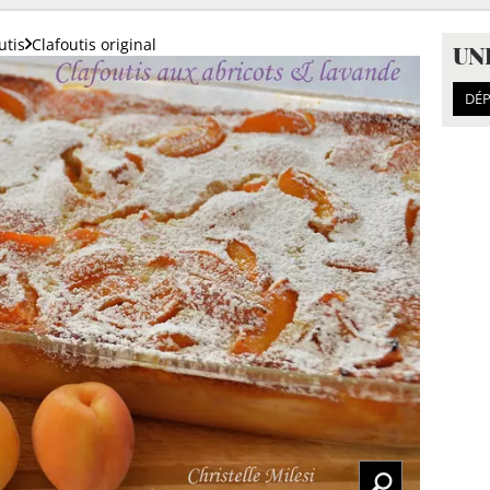
utis
Clafoutis original
UN
DÉP