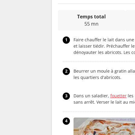
Temps total
55 mn
1
Faire chauffer le lait dans un
et laisser tiédir. Préchauffer 
dénoyauter les abricots. Les c
2
Beurrer un moule à gratin alla
les quartiers d'abricots.
3
Dans un saladier,
fouetter
les 
sans arrêt. Verser le lait au 
4