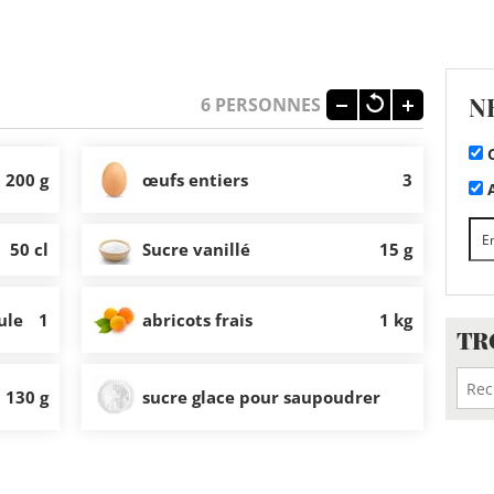
N
6
PERSONNES
C
200 g
œufs entiers
3
A
50 cl
Sucre vanillé
15 g
ule
1
abricots frais
1 kg
TR
130 g
sucre glace pour saupoudrer