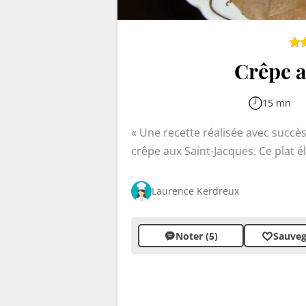
Crêpe a
15 mn
Une recette réalisée avec succès 
crêpe aux Saint-Jacques. Ce plat 
Saint-Jacques délicatement saisi
poireaux et carottes. La crêpe de b
Laurence Kerdreux
préparation gourmande, rehaussé
poireaux et crème fraîche.
Noter (5)
Sauveg