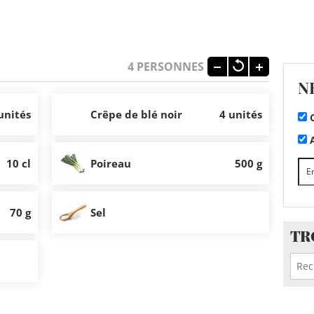
4
PERSONNES
N
unités
Crêpe de blé noir
4 unités
C
A
10 cl
Poireau
500 g
70 g
Sel
TR