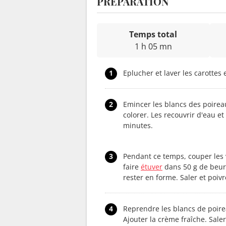
PRÉPARATION
Temps total
1 h 05 mn
1
Eplucher et laver les carottes 
2
Emincer les blancs des poirea
colorer. Les recouvrir d'eau e
minutes.
3
Pendant ce temps, couper les v
faire
étuver
dans 50 g de beurr
rester en forme. Saler et poivr
4
Reprendre les blancs de poire
Ajouter la crème fraîche. Saler