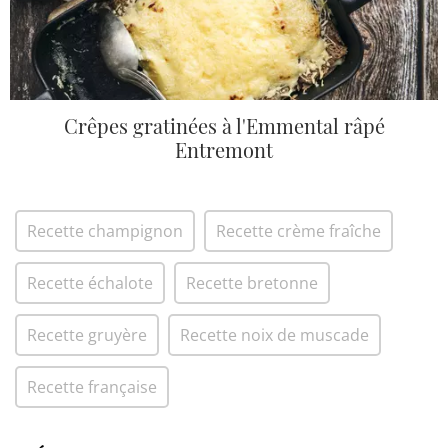
Crêpes gratinées à l'Emmental râpé
Entremont
Recette champignon
Recette crème fraîche
Recette échalote
Recette bretonne
Recette gruyère
Recette noix de muscade
Recette française