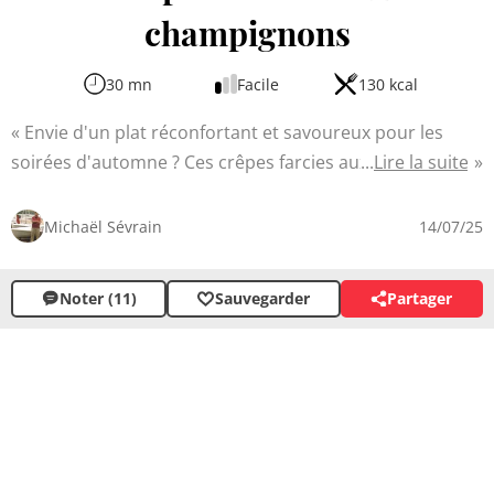
champignons
30 mn
Facile
130 kcal
Envie d'un plat réconfortant et savoureux pour les
soirées d'automne ? Ces crêpes farcies aux
Lire la suite
champignons sont la recette idéale. Alliant la délicatesse
des crêpes à la richesse des champignons, ce mets
Michaël Sévrain
14/07/25
ravira les papilles de tous. La duxelles de champignons
apporte une touche gourmande, tandis que la crème au
Noter (11)
Sauvegarder
Partager
Gruyère ajoute une note crémeuse et fondante.