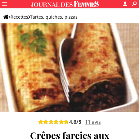
Recettes
Tartes, quiches, pizzas
Galette de sarrasin et crêpe salée
Crêpe salée originale
4.6
/5
11
avis
Crêpes farcies aux