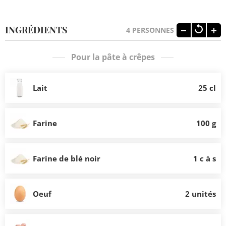
INGRÉDIENTS
4
PERSONNES
Pour la pâte à crêpes
Lait
25 cl
Farine
100 g
Farine de blé noir
1 c à s
Oeuf
2 unités