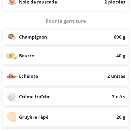
Noix de muscade
2 pincées
Pour la garniture
Champignon
600 g
Beurre
40 g
Echalote
2 unités
Crème fraîche
3 c à s
Gruyère râpé
20 g