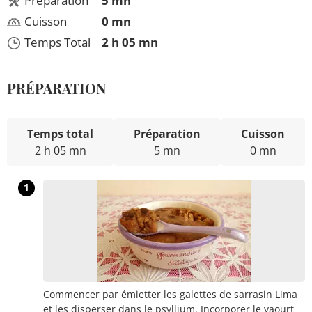
Préparation
5 mn
Cuisson
0 mn
Temps Total
2 h 05 mn
PRÉPARATION
Temps total
Préparation
Cuisson
2 h 05 mn
5 mn
0 mn
1
Commencer par émietter les galettes de sarrasin Lima
et les disperser dans le psyllium. Incorporer le yaourt