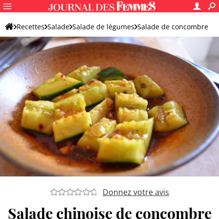
Recettes
Salade
Salade de légumes
Salade de concombre
Donnez votre avis
Salade chinoise de concombre