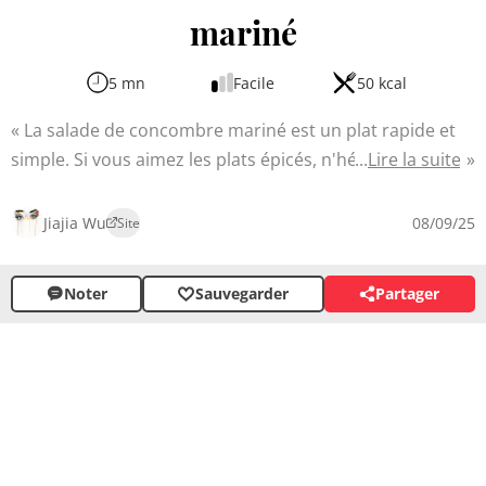
mariné
5 mn
Facile
50 kcal
La salade de concombre mariné est un plat rapide et
simple. Si vous aimez les plats épicés, n'hésitez pas à la
Lire la suite
corser en ajoutant de la sauce piquante. Cette salade
aux saveurs asiatiques est parfaite pour les chaudes
Jiajia Wu
08/09/25
Site
journées d'été. Le croquant du concombre se marie
avec une vinaigrette umami relevée d'ail et de piment,
Noter
Sauvegarder
Partager
idéale comme entrée ou accompagnement.