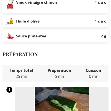
Vieux vinaigre chinois
4 c à c
Huile d'olive
1 c à c
Sauce pimentée
2 g
PRÉPARATION
Temps total
Préparation
Cuisson
25 mn
5 mn
0 mn
1