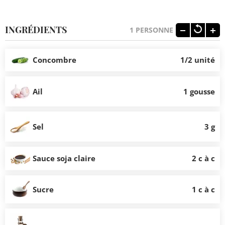
INGRÉDIENTS
1
PERSONNE
Concombre
1/2 unité
Ail
1 gousse
Sel
3 g
Sauce soja claire
2 c à c
Sucre
1 c à c