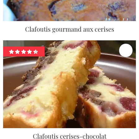
Clafoutis gourmand aux cerises
Clafoutis cerises-chocolat