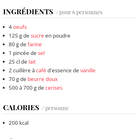
INGRÉDIENTS
/ pour 6 personnes
4
oeufs
125 g de
sucre
en poudre
80 g de
farine
1 pincée de
sel
25 cl de
lait
2 cuillère à
café
d'essence de
vanille
70 g de
beurre doux
500 à 700 g de
cerises
CALORIES
/ personne
200 kcal