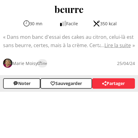
beurre
30 mn
Facile
350 kcal
Dans mon banc d'essai des cakes au citron, celui-là est
sans beurre, certes, mais à la crème. Certaines recettes
Lire la suite
utilisent de l'huile. À partir des quantités suggérées dans
une recette glanée sur Instagram, forte de ma propre
Marie Moisy
25/04/24
Site
expérience, j'ai interprété le déroulé de la recette pour
obtenir une texture dense, mais ultra-moelleuse et riche
Noter
Sauvegarder
Partager
en citron.