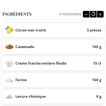
INGRÉDIENTS
6
PERSONNES
Citron non traité
3 pièces
Cassonade
160 g
Crème fraîche entière fluide
15 cl
Farine
160 g
Levure chimique
8 g