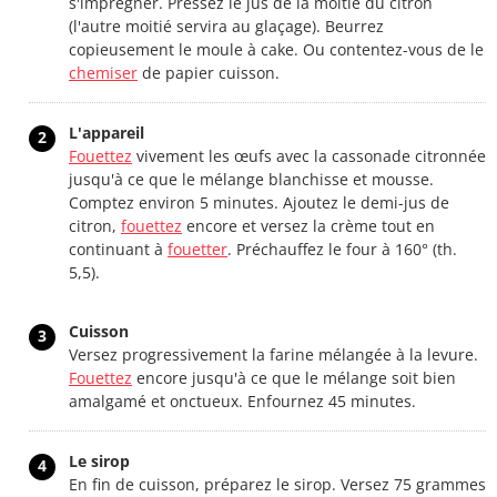
s'imprégner. Pressez le jus de la moitié du citron
(l'autre moitié servira au glaçage). Beurrez
copieusement le moule à cake. Ou contentez-vous de le
chemiser
de papier cuisson.
L'appareil
2
Fouettez
vivement les œufs avec la cassonade citronnée
jusqu'à ce que le mélange blanchisse et mousse.
Comptez environ 5 minutes. Ajoutez le demi-jus de
citron,
fouettez
encore et versez la crème tout en
continuant à
fouetter
. Préchauffez le four à 160° (th.
5,5).
Cuisson
3
Versez progressivement la farine mélangée à la levure.
Fouettez
encore jusqu'à ce que le mélange soit bien
amalgamé et onctueux. Enfournez 45 minutes.
Le sirop
4
En fin de cuisson, préparez le sirop. Versez 75 grammes