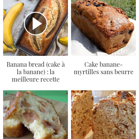
Banana bread (cake à
Cake banane-
la banane) : la
myrtilles sans beurre
meilleure recette