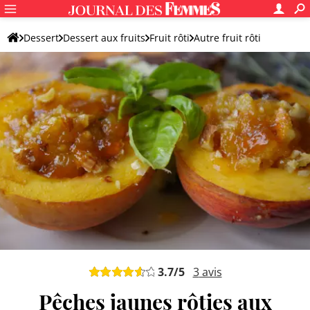
Dessert
Dessert aux fruits
Fruit rôti
Autre fruit rôti
3.7
/5
3
avis
Pêches jaunes rôties aux