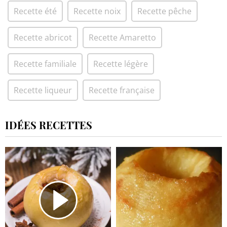
Recette été
Recette noix
Recette pêche
Recette abricot
Recette Amaretto
Recette familiale
Recette légère
Recette liqueur
Recette française
IDÉES RECETTES