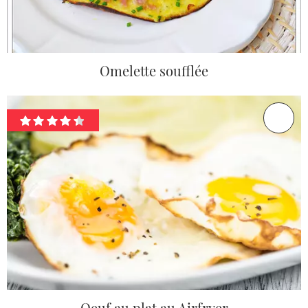
Omelette soufflée
Oeuf au plat au Airfryer