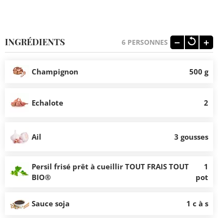
INGRÉDIENTS
6
PERSONNES
Champignon
500 g
Echalote
2
Ail
3 gousses
Persil frisé prêt à cueillir TOUT FRAIS TOUT
1
BIO®
pot
Sauce soja
1 c à s