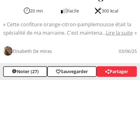
20 mn
Facile
300 kcal
Cette confiture orange-citron-pamplemousse était la
spécialité de ma marraine. C'est maintenant moi qui
Lire la suite
régale la famille avec une délicieuse préparation au petit
déjeuner ou à l'heure du thé, accompagnée d'un Earl
Elisabeth De miras
03/06/25
Grey. Cette confiture aux trois agrumes est une véritable
explosion de saveurs méditerranéennes, alliant
Noter (27)
Sauvegarder
Partager
douceur, acidité et amertume subtile pour un mélange
équilibré qui ravira vos papilles.