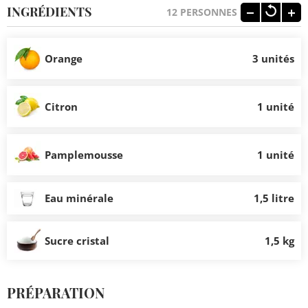
INGRÉDIENTS
12
PERSONNES
Orange
3 unités
Citron
1 unité
Pamplemousse
1 unité
Eau minérale
1,5 litre
Sucre cristal
1,5 kg
PRÉPARATION