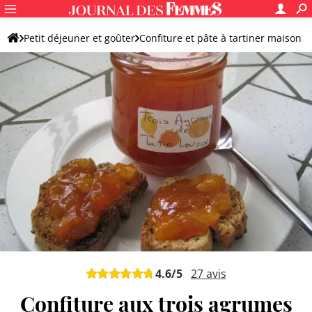
Petit déjeuner et goûter
Confiture et pâte à tartiner maison
Confiture maison
Confiture d'orange
4.6
/5
27
avis
Confiture aux trois agrumes