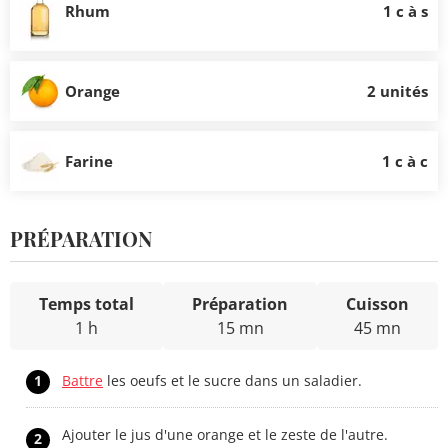
Rhum
1 c à s
Orange
2 unités
Farine
1 c à c
PRÉPARATION
Temps total
Préparation
Cuisson
1 h
15 mn
45 mn
1
Battre
les oeufs et le sucre dans un saladier.
Ajouter le jus d'une orange et le zeste de l'autre.
2