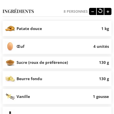
INGRÉDIENTS
8
PERSONNES
Patate douce
1 kg
Œuf
4 unités
Sucre (roux de préférence)
130 g
Beurre fondu
130 g
Vanille
1 gousse