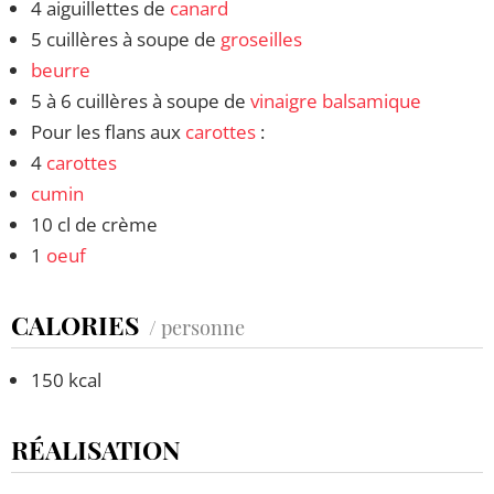
4 aiguillettes de
canard
5 cuillères à soupe de
groseilles
beurre
5 à 6 cuillères à soupe de
vinaigre balsamique
Pour les flans aux
carottes
:
4
carottes
cumin
10 cl de crème
1
oeuf
CALORIES
/ personne
150 kcal
RÉALISATION