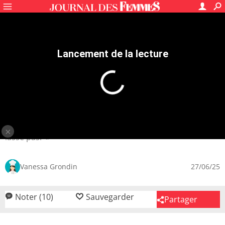
Dessert
Mousse dessert
Mousse aux fruits
Mousse aux fruits originale
4.2
/5
10
avis
Mousse à la banane simple et
rapide : la recette facile
Une recette simple et courante mais dont je ne me
lasse pas.
Vanessa Grondin
27/06/25
Noter (10)
Sauvegarder
Partager