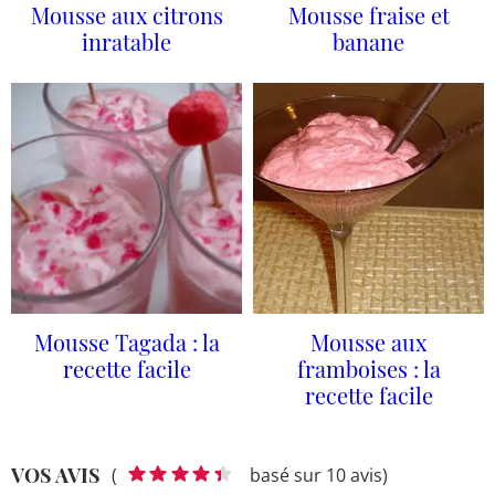
Mousse aux citrons
Mousse fraise et
inratable
banane
Mousse Tagada : la
Mousse aux
recette facile
framboises : la
recette facile
VOS AVIS
(
basé sur 10 avis)