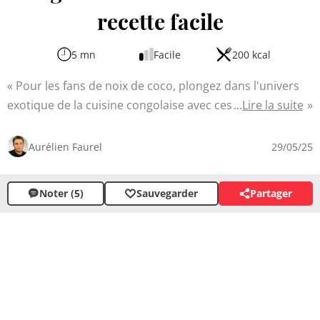
recette facile
5 mn
Facile
200 kcal
Pour les fans de noix de coco, plongez dans l'univers
exotique de la cuisine congolaise avec ces délicieux
Lire la suite
congolais à la noix de coco. Cette recette simple et
rapide vous transportera instantanément sous les
Aurélien Faurel
29/05/25
tropiques grâce à ses saveurs gourmandes. Parfaits
pour le goûter ou en dessert, ces petits gâteaux
Noter (5)
Sauvegarder
Partager
moelleux raviront les papilles des petits comme des
grands.