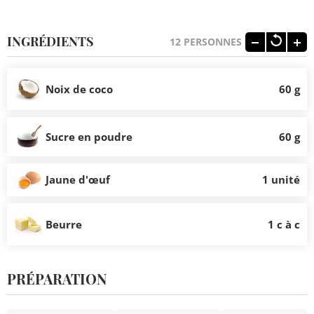
INGRÉDIENTS
12
PERSONNES
Noix de coco
60 g
Sucre en poudre
60 g
Jaune d'œuf
1 unité
Beurre
1 c à c
PRÉPARATION