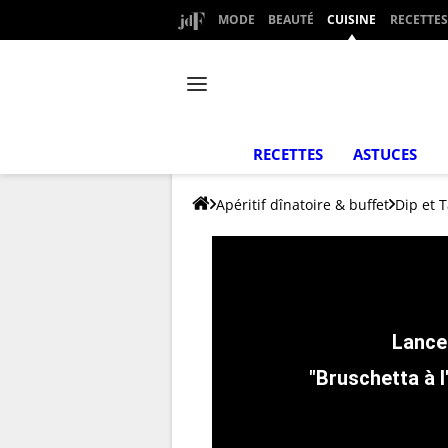
MODE
BEAUTÉ
CUISINE
RECETTES
RECETTES
ASTUCES
Apéritif dînatoire & buffet
Dip et T
"Bruschetta à l'