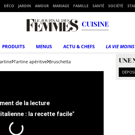
DÉCO
JARDIN
AMOUR
MARIAGE
FAMILLE
SANTÉ
SOCIÉTÉ
STA
CUISINE
PRODUITS
MENUS
ACTU & CHEFS
LA VIE MOINS
UNE 
artine
Tartine apéritive
Bruschetta
DÉPOS
italienne : la recette facile"