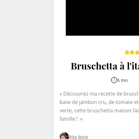
Bruschetta à l'it
5 mn
Découvrez ma recette de bruschet
base de jambon cru, de tomate et
verte, cette bruschetta maison faci
famille !
Rita Borg