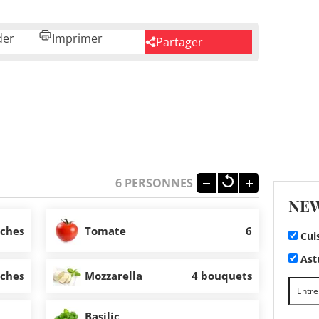
der
Imprimer
Partager
6
PERSONNES
NE
nches
Tomate
6
Cui
Astu
nches
Mozzarella
4 bouquets
Basilic