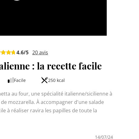
4.6
/5
20
avis
alienne : la recette facile
Facile
250 kcal
ta au four, une spécialité italienne/sicilienne à
 de mozzarella. À accompagner d'une salade
le à réaliser ravira les papilles de toute la
14/07/24