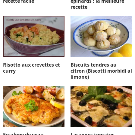
recette facile
épinards : la meilleure
recette
Risotto aux crevettes et
Biscuits tendres au
curry
citron (Biscotti morbidi al
limone)
Escalope de veau
Lasagnes tomates