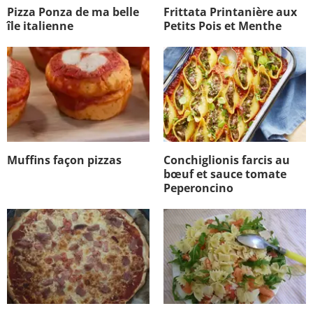
Pizza Ponza de ma belle
Frittata Printanière aux
île italienne
Petits Pois et Menthe
Muffins façon pizzas
Conchiglionis farcis au
bœuf et sauce tomate
Peperoncino