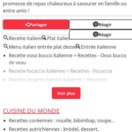
promesse de repas chaleureux à savourer en famille ou
entre amis !
Partager
Réagir
AUTOUR DU MÊME SUJET
Réagir
Recette italienne
Plat italien
Menu italien entrée plat dessert
Entrée italienne
Recette osso bucco italienne
> Recettes - Osso bucco
de veau
Recette focaccia italienne
> Recettes - Focaccia
Recette lasagne maison italienne
> Recettes -
Lasagnes à la bolognaise
Recette spaghetti bolognaise italienne
> Recettes -
Pâtes à la bolognaise
CUISINE DU MONDE
Pâtes aux crevettes recette italienne
> Recettes -
Crustacés
Recettes coréennes : nouille, bibimbap, soupe...
Véritable recette lasagne italienne
> Recettes -
Recettes autrichiennes : knödel, dessert,