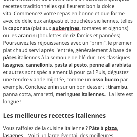
recettes traditionnelles qui fleurent bon la dolce
vita. Commencez votre repas en bonne et due forme
avec de délicieux antipasti et bouchées siciliennes, telles
la
caponata
(plat aux
aubergines
, tomates et oignons)
ou les
arancini
(boulettes de riz farcies et pannées).
Poursuivez les réjouissances avec un "primi", le premier
plat chaud servi après l'entrée, généralement à base de
pâtes
italiennes à la semoule de blé dur. Les classiques
lasagnes
,
cannellonis
,
pasta al pesto
,
penne all'arabiata
et autres sont spécialement là pour ça ! Puis, dégustez
une tendre viande mijotée, comme un
osso bucco
par
exemple. Concluez enfin sur un bon dessert :
tiramisu
,
panna cotta, amaretti,
meringues italiennes
... La liste est
longue !
Les meilleures recettes italiennes
Vous raffolez de la cuisine italienne ?
Pâte à
pizza
,
lasagnes
... Voici un large éventail des meilleures