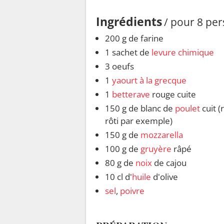
Ingrédients
/ pour 8 pe
200 g de farine
1 sachet de
levure chimique
3 oeufs
1
yaourt à la grecque
1
betterave
rouge cuite
150 g de blanc de
poulet
cuit (
rôti par exemple)
150 g de
mozzarella
100 g de
gruyère
râpé
80 g de
noix
de cajou
10 cl d'
huile
d'olive
sel
,
poivre