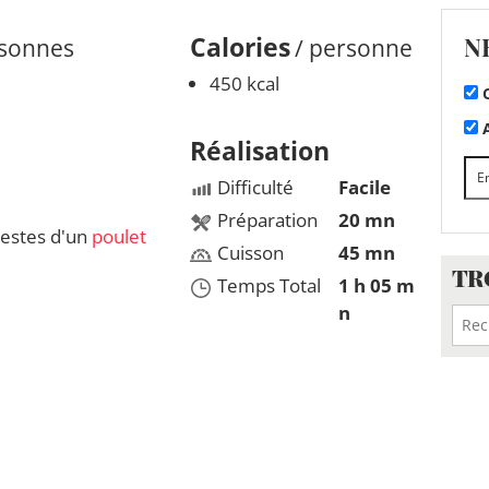
N
Calories
rsonnes
/ personne
450 kcal
C
A
Réalisation
Difficulté
Facile
Préparation
20 mn
restes d'un
poulet
Cuisson
45 mn
TR
Temps Total
1 h 05 m
n