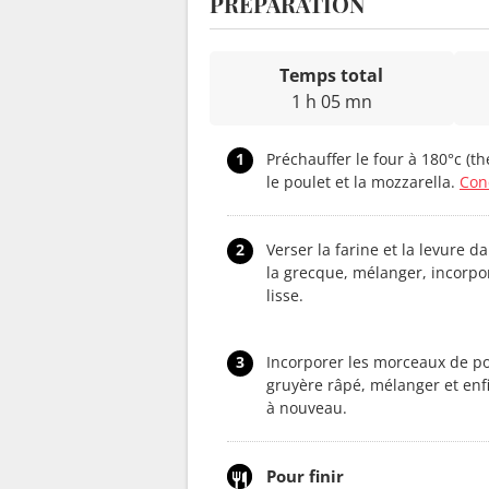
PRÉPARATION
Temps total
1 h 05 mn
1
Préchauffer le four à 180°c (t
le poulet et la mozzarella.
Con
2
Verser la farine et la levure d
la grecque, mélanger, incorpor
lisse.
3
Incorporer les morceaux de pou
gruyère râpé, mélanger et enfi
à nouveau.
Pour finir