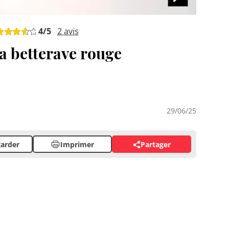
4
/5
2
avis
la betterave rouge
29/06/25
arder
Imprimer
Partager