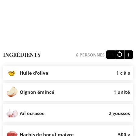
INGRÉDIENTS
6
PERSONNES
Huile d’olive
1 c à s
Oignon émincé
1 unité
Ail écrasée
2 gousses
Hachis de boeuf maigre
500 g