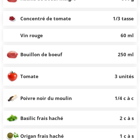
Concentré de tomate
1/3 tasse
Vin rouge
60 ml
Bouillon de boeuf
250 ml
Tomate
3 unités
Poivre noir du moulin
1/4 c à c
Basilic frais haché
2 c à s
Origan frais haché
1 c à s