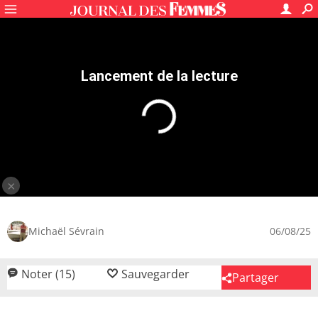
Recettes
Pâtes, riz & céréales
Lasagne, cannelloni et gratin de pâtes
Gratin de pâtes
4.2
/5
15
avis
Gratin de pâtes
15 mn
Facile
280 kcal
Les pâtes forment la base de beaucoup de plats
italiens délicieux. Ce gratin est un plat réconfortant qui
Lire la suite
ravira toute la famille, alliant une sauce bolognaise
maison à une béchamel au fromage pour un savoureux
Michaël Sévrain
06/08/25
mariage de saveurs. Les coquillettes al dente se parent
d'une onctueuse sauce à la viande parfumée aux herbes
Noter (15)
Sauvegarder
Partager
fraîches et sont recouvertes d'une croûte dorée et
croustillante.