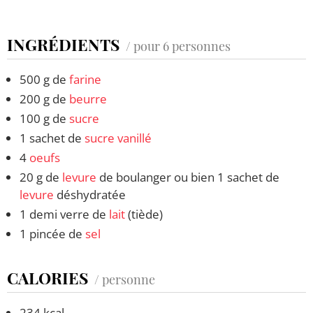
INGRÉDIENTS
/ pour 6 personnes
500 g de
farine
200 g de
beurre
100 g de
sucre
1 sachet de
sucre vanillé
4
oeufs
20 g de
levure
de boulanger ou bien 1 sachet de
levure
déshydratée
1 demi verre de
lait
(tiède)
1 pincée de
sel
CALORIES
/ personne
234 kcal