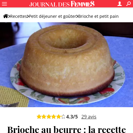
Recettes
Petit déjeuner et goûter
Brioche et petit pain
Brioche originale
4.3
/5
29
avis
Brioche au beurre : la recette