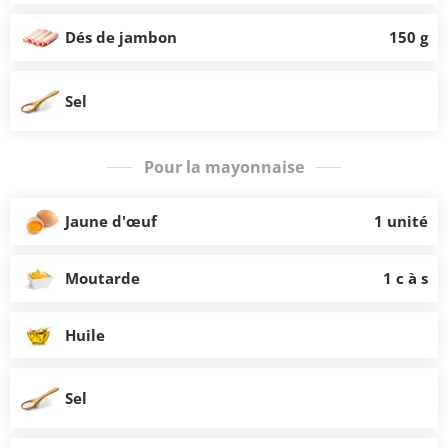
Dés de jambon
150 g
Sel
Pour la mayonnaise
Jaune d'œuf
1 unité
Moutarde
1 c à s
Huile
Sel