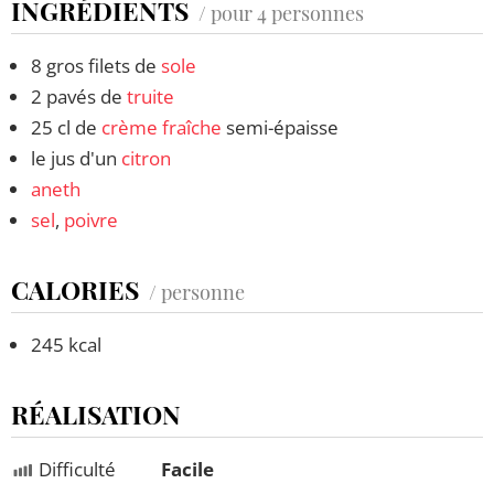
INGRÉDIENTS
/ pour 4 personnes
8 gros filets de
sole
2 pavés de
truite
25 cl de
crème fraîche
semi-épaisse
le jus d'un
citron
aneth
sel
,
poivre
CALORIES
/ personne
245 kcal
RÉALISATION
Difficulté
Facile