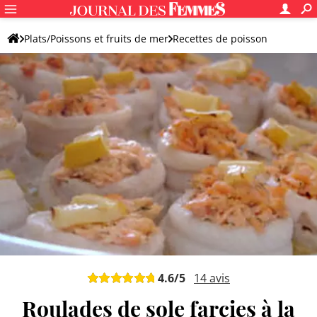
Plats/Poissons et fruits de mer
Recettes de poisson
Recettes à la sole
Plat de sole original
4.6
/5
14
avis
Roulades de sole farcies à la