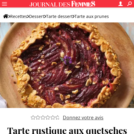
Recettes
Dessert
Tarte dessert
Tarte aux prunes
Donnez votre avis
Tarte rustique aux quetsches