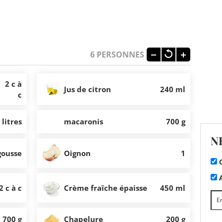
6
PERSONNES
2 c à
Jus de citron
240 ml
c
 litres
macaronis
700 g
N
gousse
Oignon
1
C
A
2 c à c
Crème fraîche épaisse
450 ml
700 g
Chapelure
200 g