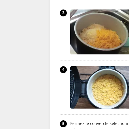
3
4
5
Fermez le couvercle sélection