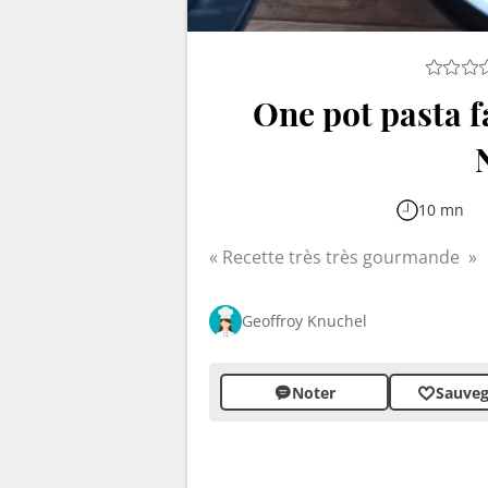
One pot pasta f
10 mn
Recette très très gourmande
Geoffroy Knuchel
Noter
Sauveg