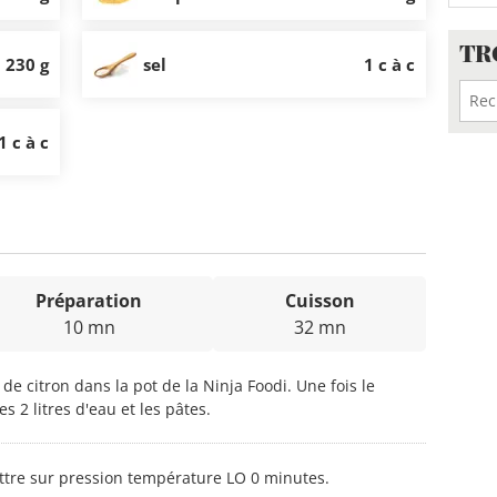
TR
230 g
sel
1 c à c
1 c à c
Préparation
Cuisson
10 mn
32 mn
 de citron dans la pot de la Ninja Foodi. Une fois le
s 2 litres d'eau et les pâtes.
ttre sur pression température LO 0 minutes.