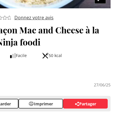
Donnez votre avis
açon Mac and Cheese à la
Ninja foodi
Facile
50 kcal
27/06/25
arder
Imprimer
Partager