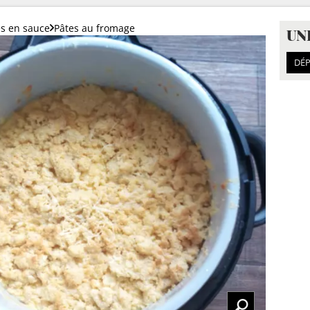
es en sauce
Pâtes au fromage
UN
DÉP