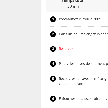
Temps total
30 mn
1
Préchauffez le four à 200°C.
2
Dans un bol, mélangez la chapel
3
Réservez
.
4
Placez les pavés de saumon, p
5
Recouvrez-les avec le mélang
couche uniforme.
6
Enfournez et laissez cuire env