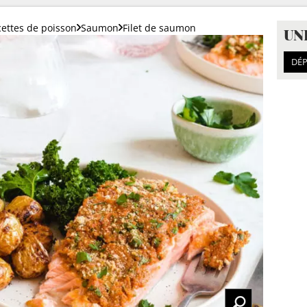
ettes de poisson
Saumon
Filet de saumon
UN
DÉP