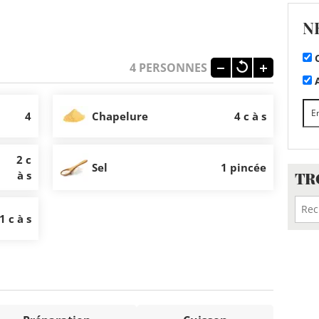
N
C
4
PERSONNES
A
4
Chapelure
4 c à s
2 c
Sel
1 pincée
TR
à s
1 c à s