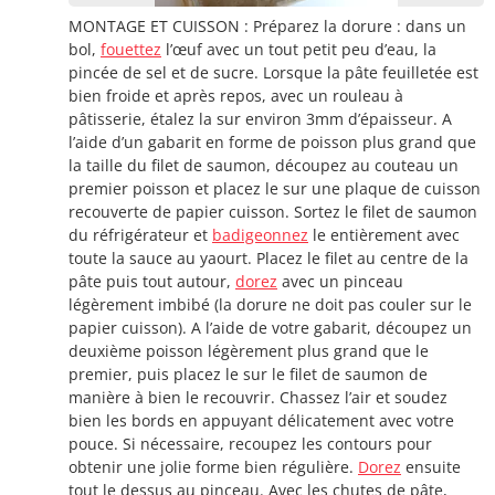
MONTAGE ET CUISSON : Préparez la dorure : dans un
bol,
fouettez
l’œuf avec un tout petit peu d’eau, la
pincée de sel et de sucre. Lorsque la pâte feuilletée est
bien froide et après repos, avec un rouleau à
pâtisserie, étalez la sur environ 3mm d’épaisseur. A
l’aide d’un gabarit en forme de poisson plus grand que
la taille du filet de saumon, découpez au couteau un
premier poisson et placez le sur une plaque de cuisson
recouverte de papier cuisson. Sortez le filet de saumon
du réfrigérateur et
badigeonnez
le entièrement avec
toute la sauce au yaourt. Placez le filet au centre de la
pâte puis tout autour,
dorez
avec un pinceau
légèrement imbibé (la dorure ne doit pas couler sur le
papier cuisson). A l’aide de votre gabarit, découpez un
deuxième poisson légèrement plus grand que le
premier, puis placez le sur le filet de saumon de
manière à bien le recouvrir. Chassez l’air et soudez
bien les bords en appuyant délicatement avec votre
pouce. Si nécessaire, recoupez les contours pour
obtenir une jolie forme bien régulière.
Dorez
ensuite
tout le dessus au pinceau. Avec les chutes de pâte,