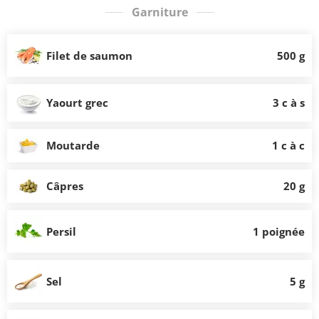
Garniture
Filet de saumon
500 g
Yaourt grec
3 c à s
Moutarde
1 c à c
Câpres
20 g
Persil
1 poignée
Sel
5 g