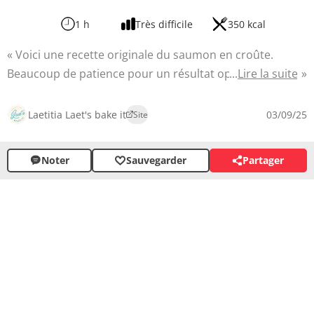
1 h
Très difficile
350 kcal
Voici une recette originale du saumon en croûte.
Beaucoup de patience pour un résultat optimal, cette
Lire la suite
idée transforme un simple filet de saumon en une
véritable œuvre d'art culinaire. La préparation
Laetitia Laet's bake it
03/09/25
Site
minutieuse de la pâte feuilletée maison et l'assemblage
soigné promettent un résultat aussi spectaculaire que
Noter
Sauvegarder
Partager
savoureux, idéal pour impressionner vos convives lors
d'un dîner mémorable.