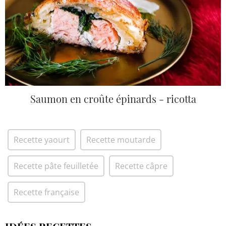
Saumon en croûte épinards - ricotta
Recette yaourt
Recette moutarde
Recette pâte feuilletée
Recette câpre
Recette française