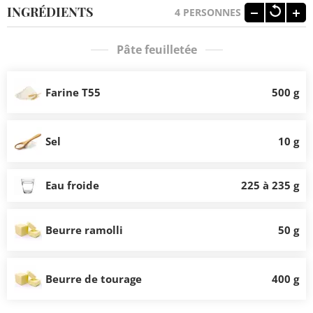
INGRÉDIENTS
4
PERSONNES
Pâte feuilletée
Farine T55
500 g
Sel
10 g
Eau froide
225 à 235 g
Beurre ramolli
50 g
Beurre de tourage
400 g