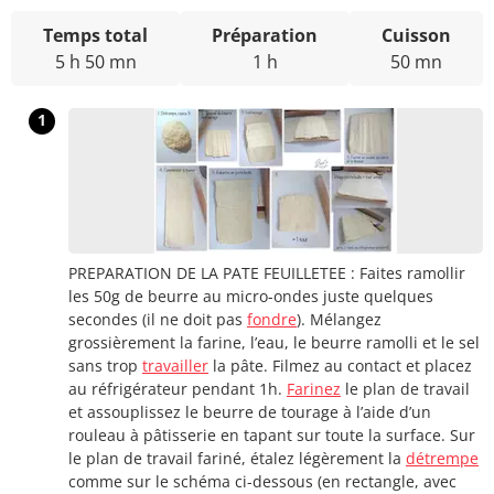
Temps total
Préparation
Cuisson
5 h 50 mn
1 h
50 mn
1
PREPARATION DE LA PATE FEUILLETEE : Faites ramollir
les 50g de beurre au micro-ondes juste quelques
secondes (il ne doit pas
fondre
). Mélangez
grossièrement la farine, l’eau, le beurre ramolli et le sel
sans trop
travailler
la pâte. Filmez au contact et placez
au réfrigérateur pendant 1h.
Farinez
le plan de travail
et assouplissez le beurre de tourage à l’aide d’un
rouleau à pâtisserie en tapant sur toute la surface. Sur
le plan de travail fariné, étalez légèrement la
détrempe
comme sur le schéma ci-dessous (en rectangle, avec