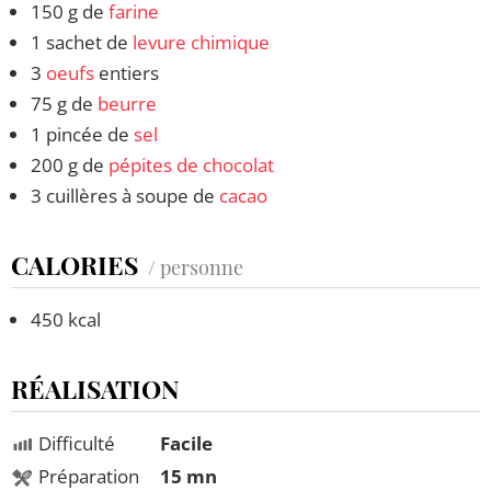
150 g de
farine
1 sachet de
levure chimique
3
oeufs
entiers
75 g de
beurre
1 pincée de
sel
200 g de
pépites de chocolat
3 cuillères à soupe de
cacao
CALORIES
/ personne
450 kcal
RÉALISATION
Difficulté
Facile
Préparation
15 mn