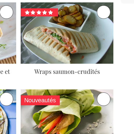
e et
Wraps saumon-crudités
Nouveautés