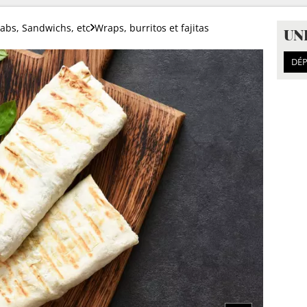
bs, Sandwichs, etc
Wraps, burritos et fajitas
UN
DÉP