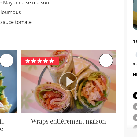
 - Mayonnaise maison
- Houmous
a sauce tomate
l,
Wraps entièrement maison
e