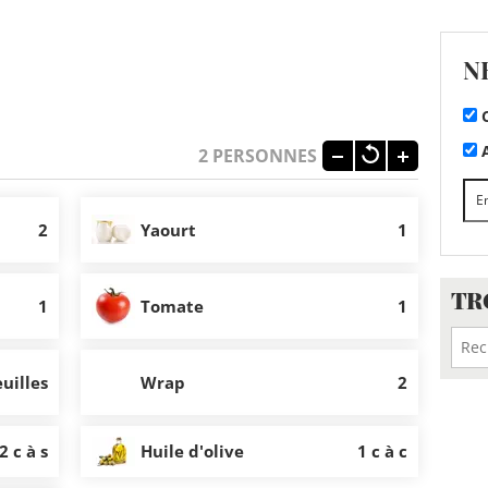
N
C
A
2
PERSONNES
2
Yaourt
1
TR
1
Tomate
1
euilles
Wrap
2
2 c à s
Huile d'olive
1 c à c