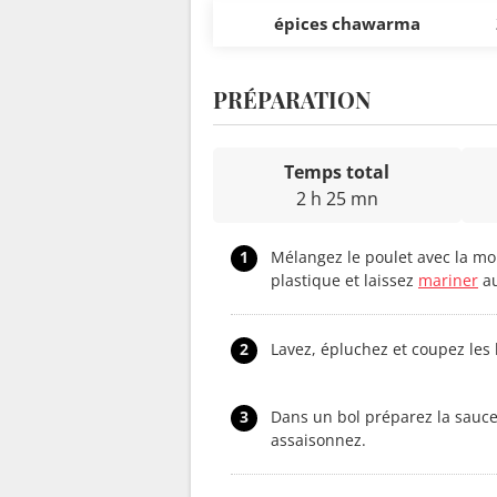
épices chawarma
PRÉPARATION
Temps total
2 h 25 mn
1
Mélangez le poulet avec la moit
plastique et laissez
mariner
au
2
Lavez, épluchez et coupez les
3
Dans un bol préparez la sauce 
assaisonnez.