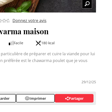
Donnez votre avis
warma maison
Facile
180 kcal
articulière de préparer et cuire la viande pour lui
n préférée est le chawarma poulet que je vous
29/12/25
arder
Imprimer
Partager