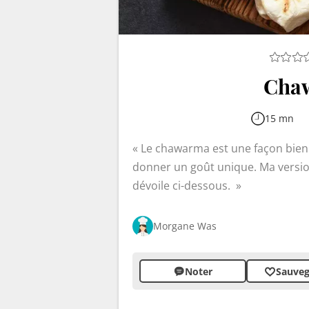
Cha
15 mn
Le chawarma est une façon bien p
donner un goût unique. Ma versio
dévoile ci-dessous.
Morgane Was
Noter
Sauveg