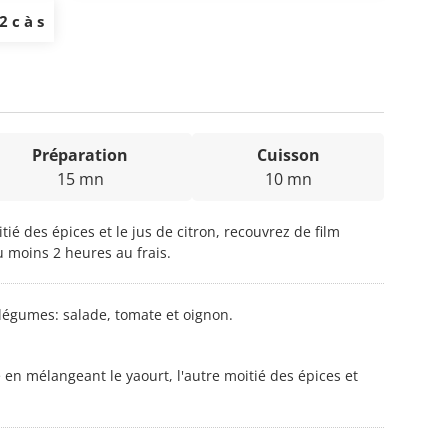
2 c à s
Préparation
Cuisson
15 mn
10 mn
ié des épices et le jus de citron, recouvrez de film
 moins 2 heures au frais.
 légumes: salade, tomate et oignon.
en mélangeant le yaourt, l'autre moitié des épices et