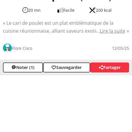
20 mn
Facile
200 kcal
Le cari de poulet est un plat emblématique de la
cuisine réunionnaise, alliant saveurs exotiques et
Lire la suite
simplicité. Cette recette traditionnelle vous transportera
au cœur de l'île avec ses arômes envoûtants de curcuma
Flore Coco
12/05/25
et de thym. Facile à réaliser, elle nécessite quelques
ingrédients frais pour un résultat délicieux grâce à la
Noter (1)
Sauvegarder
Partager
cuisson lente du poulet qui s'imprègne des épices et
légumes pour une sauce onctueuse.