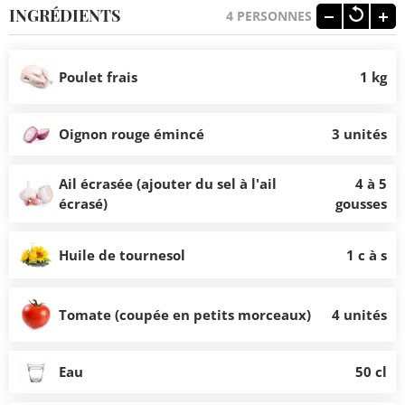
INGRÉDIENTS
4
PERSONNES
Poulet frais
1 kg
Oignon rouge émincé
3 unités
Ail écrasée (ajouter du sel à l'ail
4 à 5
écrasé)
gousses
Huile de tournesol
1 c à s
Tomate (coupée en petits morceaux)
4 unités
Eau
50 cl