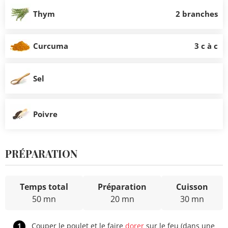
Thym
2 branches
Curcuma
3 c à c
Sel
Poivre
PRÉPARATION
Temps total
Préparation
Cuisson
50 mn
20 mn
30 mn
1
Couper le poulet et le faire
dorer
sur le feu (dans une