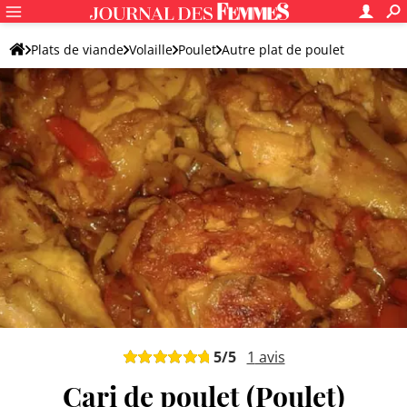
Plats de viande
Volaille
Poulet
Autre plat de poulet
5
/5
1
avis
Cari de poulet (Poulet)