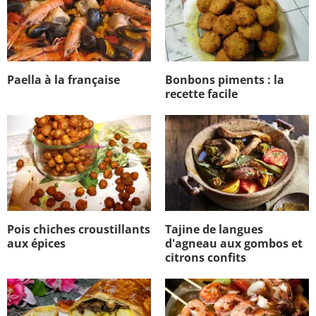
Paella à la française
Bonbons piments : la
recette facile
Pois chiches croustillants
Tajine de langues
aux épices
d'agneau aux gombos et
citrons confits