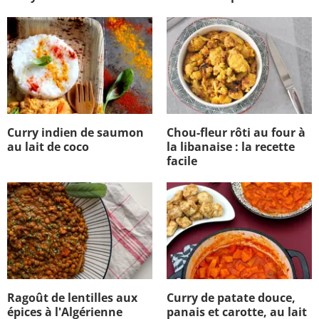
Curry indien de saumon
Chou-fleur rôti au four à
au lait de coco
la libanaise : la recette
facile
Ragoût de lentilles aux
Curry de patate douce,
épices à l'Algérienne
panais et carotte, au lait