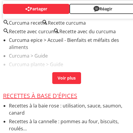
Partager
Réagir
AUTOUR DU MÊME SUJET
Curcuma recette
Recette curcuma
Recette avec curcuma
Recette avec du curcuma
Curcuma epice
> Accueil - Bienfaits et méfaits des
aliments
Curcuma
> Guide
Curcuma plante
> Guide
Vinaigre de cidre et curcuma bienfaits
> Accueil -
Bienfaits et méfaits des aliments
Difference entre curry et curcuma
[résolu] >
Forum
RECETTES À BASE D'ÉPICES
Produits : choix, saison...
Recette gingembre curcuma citron miel
> Recettes -
Recettes à la baie rose : utilisation, sauce, saumon,
Citronnade, limonade et eau détox
canard
Recettes à la cannelle : pommes au four, biscuits,
roulés…