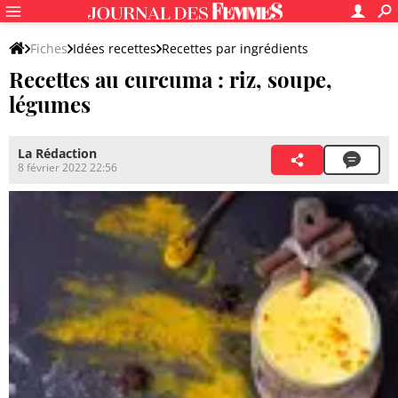
Fiches
Idées recettes
Recettes par ingrédients
Recettes au curcuma : riz, soupe,
Recettes à base d'épices
légumes
La Rédaction
8 février 2022 22:56