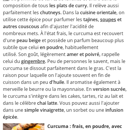
composition de tous
les plats de curry.
Il relève aussi
parfaitement les
chutneys.
Dans la
cuisine orientale
, on
utilise cette épice pour parfumer les
tajines,
soupes
et
autres couscous
afin
d'ajuster l'acidité de
nombreux mets. À l'état frais, le curcuma est recouvert
d'une
peau beige
et possède un parfum beaucoup plus
subtile que celui
en poudre
, habituellement
utilisé. Son goût, légèrement
amer et poivré,
rappelle
celui du
gingembre
.
Peu de personnes le savent, mais le
curcuma se dissout parfaitement dans le gras. C'est la
raison pour laquelle on l'ajoute souvent en fin de
cuisson dans un peu
d'huile
. Il aromatise également à
merveille le beurre ou la mayonnaise.
En
version sucrée,
le curcuma s'intègre dans les cakes, tartes, riz au lait et
dans le célèbre
chai latte
. Vous pouvez aussi l'ajouter
dans une
simple vinaigrette
, un sorbet ou une
infusion
épicée
.
Curcuma : frais, en poudre, avec