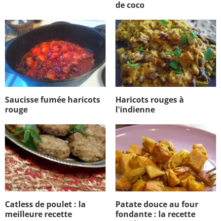
de coco
Saucisse fumée haricots
Haricots rouges à
rouge
l'indienne
Catless de poulet : la
Patate douce au four
meilleure recette
fondante : la recette