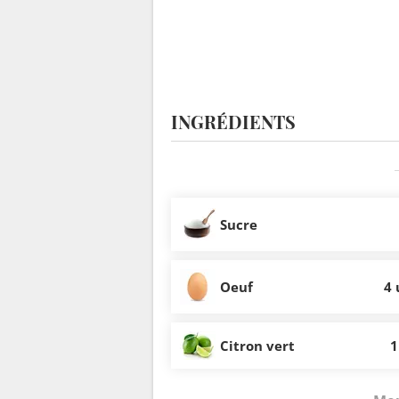
INGRÉDIENTS
Sucre
Oeuf
4 
Citron vert
1