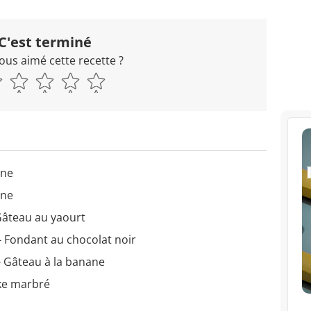
C'est terminé
ous aimé cette recette ?
one
one
Gâteau au yaourt
- Fondant au chocolat noir
- Gâteau à la banane
ke marbré