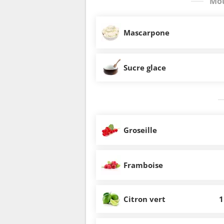
Mou
Mascarpone
Sucre glace
Groseille
Framboise
Citron vert
1