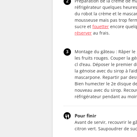
2
Préparation de la crème de mas
réfrigérateur quelques heures 
du robot la crème et le masc
mousseuse mais pas trop ferme 
sucre et
fouetter
encore quelq
réserver
au frais.
3
Montage du gâteau : Râper le 
les fruits rouges. Couper la g
cl d’eau. Déposer le premier d
la génoise avec du sirop à l’a
mascarpone. Repartir par dessu
Bien humecter le 2e disque de
nouveau avec du sirop. Recouv
réfrigérateur pendant au moin
Pour finir
Avant de servir, recouvrir le g
citron vert. Saupoudrer de sucr