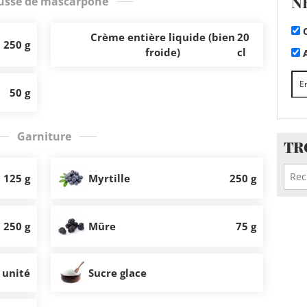
N
sse de mascarpone
C
Crème entière liquide (bien
20
250 g
froide)
cl
A
50 g
Garniture
TR
125 g
Myrtille
250 g
250 g
Mûre
75 g
 unité
Sucre glace