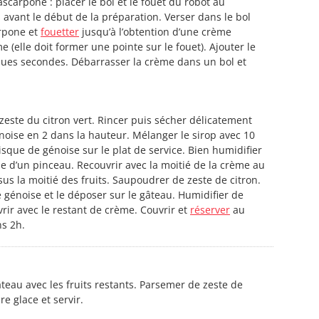
carpone : placer le bol et le fouet du robot au
avant le début de la préparation. Verser dans le bol
arpone et
fouetter
jusqu’à l’obtention d’une crème
(elle doit former une pointe sur le fouet). Ajouter le
ues secondes. Débarrasser la crème dans un bol et
zeste du citron vert. Rincer puis sécher délicatement
énoise en 2 dans la hauteur. Mélanger le sirop avec 10
isque de génoise sur le plat de service. Bien humidifier
ide d’un pinceau. Recouvrir avec la moitié de la crème au
s la moitié des fruits. Saupoudrer de zeste de citron.
 génoise et le déposer sur le gâteau. Humidifier de
rir avec le restant de crème. Couvrir et
réserver
au
s 2h.
âteau avec les fruits restants. Parsemer de zeste de
e glace et servir.