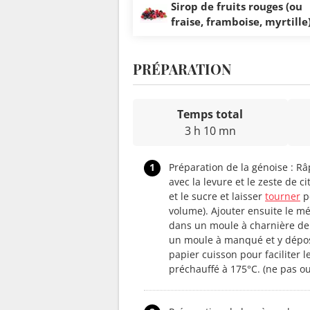
Sirop de fruits rouges (ou
fraise, framboise, myrtille
PRÉPARATION
Temps total
3 h 10 mn
1
Préparation de la génoise : ​Râ
avec la levure et le zeste de ci
et le sucre et laisser
tourner
pe
volume). Ajouter ensuite le mé
dans un moule à charnière de 2
un moule à manqué et y dépos
papier cuisson pour faciliter 
préchauffé à 175°C. (ne pas o