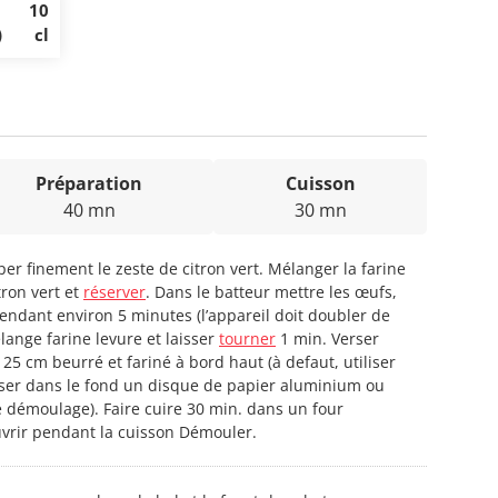
10
)
cl
Préparation
Cuisson
40 mn
30 mn
per finement le zeste de citron vert. Mélanger la farine
tron vert et
réserver
. Dans le batteur mettre les œufs,
ndant environ 5 minutes (l’appareil doit doubler de
lange farine levure et laisser
tourner
1 min. Verser
5 cm beurré et fariné à bord haut (à defaut, utiliser
er dans le fond un disque de papier aluminium ou
le démoulage). Faire cuire 30 min. dans un four
uvrir pendant la cuisson Démouler.