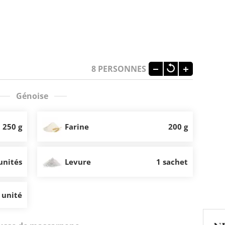
8
PERSONNES
Génoise
250 g
Farine
200 g
unités
Levure
1 sachet
 unité