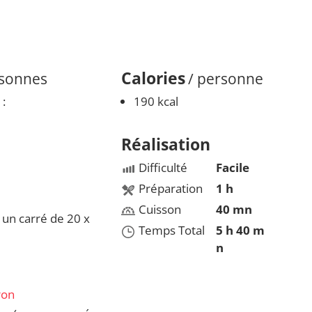
Calories
rsonnes
/ personne
 :
190 kcal
Réalisation
Difficulté
Facile
Préparation
1 h
Cuisson
40 mn
 un carré de 20 x
Temps Total
5 h 40 m
n
ron