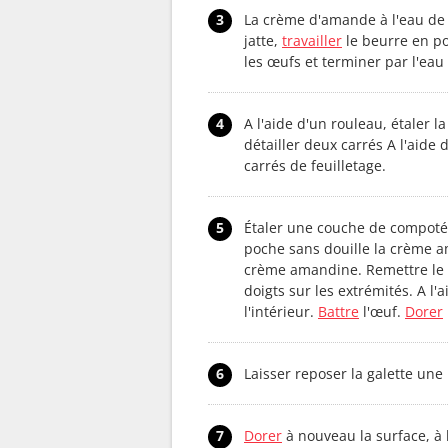
3
La crème d'amande à l'eau de 
jatte,
travailler
le beurre en po
les œufs et terminer par l'eau
4
A l'aide d'un rouleau, étaler l
détailler deux carrés A l'aide
carrés de feuilletage.
5
Étaler une couche de compoté
poche sans douille la crème am
crème amandine. Remettre le s
doigts sur les extrémités. A l
l'intérieur.
Battre
l'œuf.
Dorer
6
Laisser reposer la galette une
7
Dorer
à nouveau la surface, à 