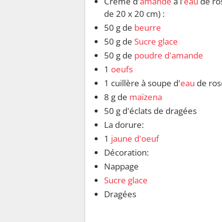
Crème d'
amande
à l'
eau
de ro
de 20 x 20 cm) :
50 g de
beurre
50 g de
Sucre glace
50 g de
poudre d'amande
1
oeufs
1 cuillère à soupe d'
eau
de ros
8 g de
maïzena
50 g d'éclats de dragées
La dorure:
1
jaune d'oeuf
Décoration:
Nappage
Sucre glace
Dragées