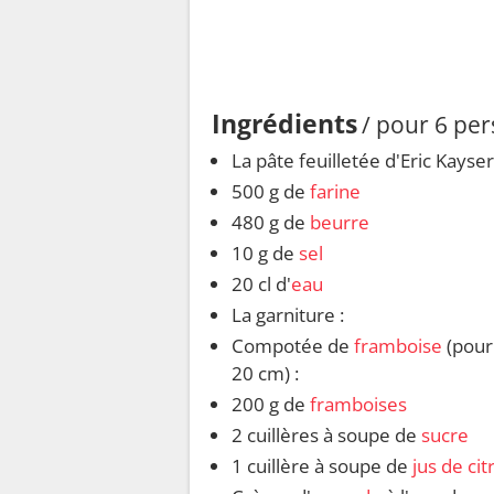
Ingrédients
/ pour 6 pe
La pâte feuilletée d'Eric Kayser
500 g de
farine
480 g de
beurre
10 g de
sel
20 cl d'
eau
La garniture :
Compotée de
framboise
(pour
20 cm) :
200 g de
framboises
2 cuillères à soupe de
sucre
1 cuillère à soupe de
jus de cit