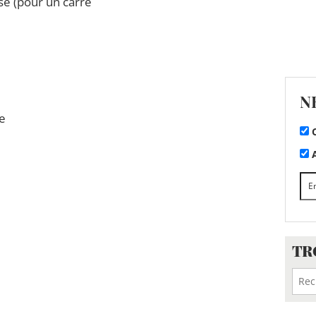
se (pour un carré
N
e
C
A
TR