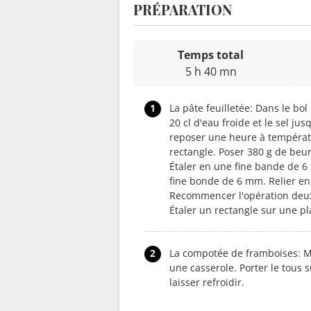
PRÉPARATION
Temps total
5 h 40 mn
1
La pâte feuilletée: Dans le bo
20 cl d'eau froide et le sel j
reposer une heure à températu
rectangle. Poser 380 g de beu
Étaler en une fine bande de 6
fine bonde de 6 mm. Relier en 
Recommencer l'opération deux 
Étaler un rectangle sur une pl
2
La compotée de framboises: Met
une casserole. Porter le tous s
laisser refroidir.