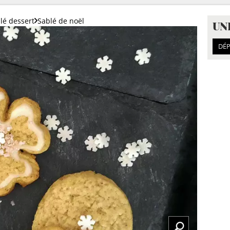
lé dessert
Sablé de noël
UN
DÉP