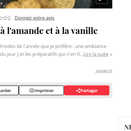
Donnez votre avis
à l'amande et à la vanille
ériodes de l'année que je préfère : une ambiance
u jour J et les préparatifs qui n'en finissent pas !
Lire la suite
uvrage ", rien de mieux qu'un goûter gourmand, qui
 aux grands !
24/08/25
arder
Imprimer
Partager
N