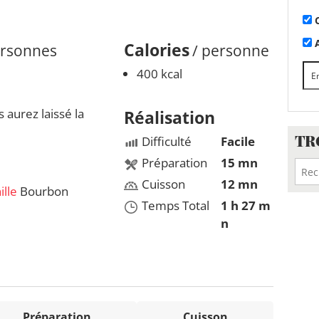
C
A
Calories
ersonnes
/ personne
400 kcal
aurez laissé la
Réalisation
TR
Difficulté
Facile
Préparation
15 mn
Cuisson
12 mn
ille
Bourbon
Temps Total
1 h 27 m
n
Préparation
Cuisson