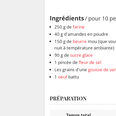
Ingrédients
/ pour 10 p
250 g de
farine
40 g d'amandes en poudre
150 g de
beurre
mou (que vous 
nuit à température ambiante)
90 g de
sucre glace
1 pincée de
fleur de sel
Les grains d'une
gousse de van
1
oeuf
battu
PRÉPARATION
Temps total