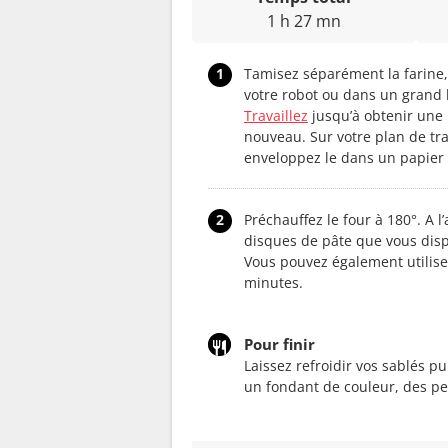
1 h 27 mn
1
Tamisez séparément la farine,
votre robot ou dans un grand b
Travaillez
jusqu’à obtenir une 
nouveau. Sur votre plan de tra
enveloppez le dans un papier 
2
Préchauffez le four à 180°. A l
disques de pâte que vous disp
Vous pouvez également utilis
minutes.
Pour finir
Laissez refroidir vos sablés p
un fondant de couleur, des per