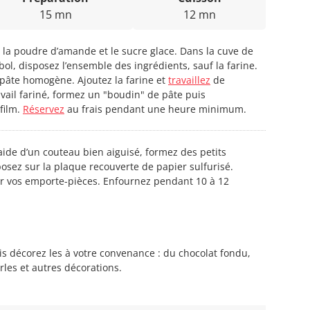
15 mn
12 mn
 la poudre d’amande et le sucre glace. Dans la cuve de
ol, disposez l’ensemble des ingrédients, sauf la farine.
pâte homogène. Ajoutez la farine et
travaillez
de
vail fariné, formez un "boudin" de pâte puis
film.
Réservez
au frais pendant une heure minimum.
’aide d’un couteau bien aiguisé, formez des petits
osez sur la plaque recouverte de papier sulfurisé.
er vos emporte-pièces. Enfournez pendant 10 à 12
uis décorez les à votre convenance : du chocolat fondu,
les et autres décorations.