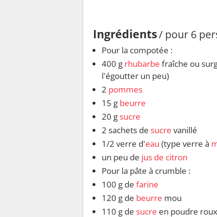
Ingrédients
/ pour 6 pe
Pour la compotée :
400 g
rhubarbe
fraîche ou surg
l'égoutter un peu)
2
pommes
15 g
beurre
20 g
sucre
2 sachets de
sucre
vanillé
1/2 verre d'
eau
(type verre à
m
un peu de
jus de citron
Pour la pâte à crumble :
100 g de
farine
120 g de
beurre
mou
110 g de
sucre
en poudre roux