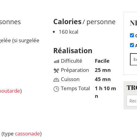
Calories
rsonnes
/ personne
N
160 kcal
C
elée (si surgelée
A
Réalisation
Difficulté
Facile
Préparation
25 mn
Cuisson
45 mn
TR
Temps Total
1 h 10 m
outarde
)
n
 (type
cassonade
)