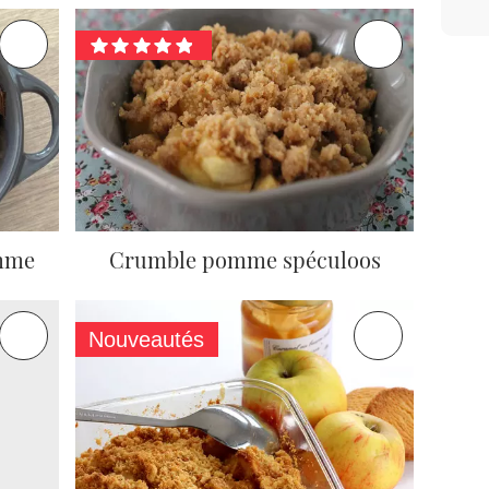
mme
Crumble pomme spéculoos
Nouveautés