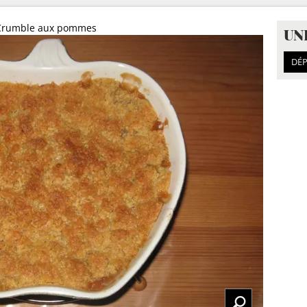
Crumble aux pommes
UN
DÉP