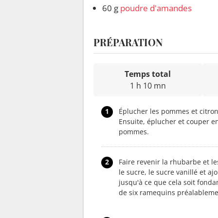
60 g
poudre d'amandes
PRÉPARATION
Temps total
1 h 10 mn
1
Éplucher les pommes et citron
Ensuite, éplucher et couper e
pommes.
2
Faire revenir la rhubarbe et 
le sucre, le sucre vanillé et a
jusqu'à ce que cela soit fonda
de six ramequins préalablemen