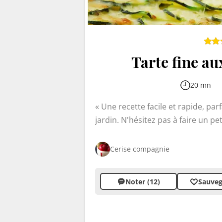
Tarte fine au
20 mn
Une recette facile et rapide, par
jardin. N'hésitez pas à faire un pe
http://ceriseetcompagnie.over-blo
est un délice estival qui marie la
Cerise compagnie
Idéale pour un repas léger ou une 
saveurs méditerranéennes.
Noter (12)
Sauveg