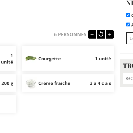
N
C
A
6
PERSONNES
1
Courgette
1 unité
unité
TR
200 g
Crème fraîche
3 à 4 c à s