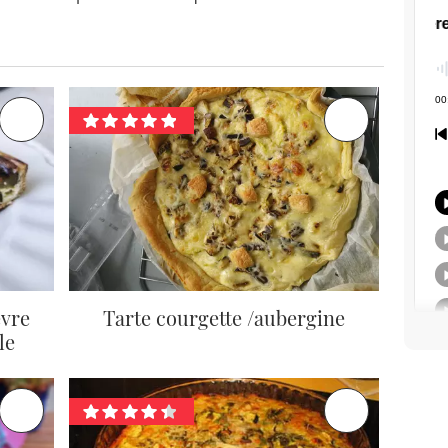
èvre
Tarte courgette /aubergine
le