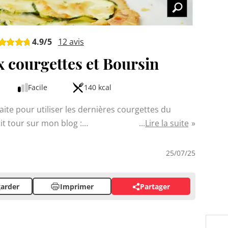
4.9
/5
12
avis
x courgettes et Boursin
Facile
140 kcal
faite pour utiliser les dernières courgettes du
tit tour sur mon blog :
Lire la suite
g.com/ Cette tarte fine aux courgettes et Boursin
 fraîcheur des légumes à la douceur du fromage.
25/07/25
entrée raffinée, cette recette met en valeur les
arder
Imprimer
Partager