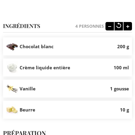
INGRÉDIENTS
4
PERSONNES
Chocolat blanc
200 g
Crème liquide entière
100 ml
Vanille
1 gousse
Beurre
10 g
PRÉPARATION