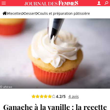
Recettes
Dessert
Coulis et préparation pâtissière
Crème pâtissière
© ahirao
4.2
/5
4
avis
Ganache à la vanille : la recette