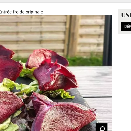
Entrée froide originale
UN
DÉP