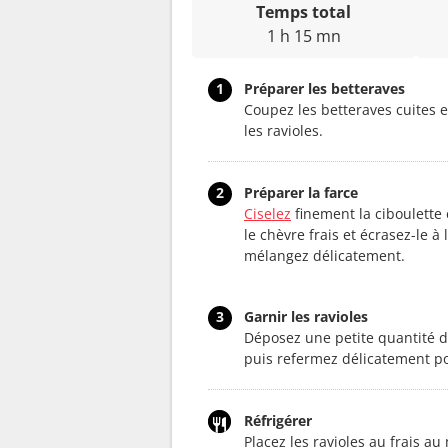
Temps total
1 h 15 mn
1
Préparer les betteraves
Coupez les betteraves cuites e
les ravioles.
2
Préparer la farce
Ciselez
finement la ciboulette
le chèvre frais et écrasez-le à
mélangez délicatement.
3
Garnir les ravioles
Déposez une petite quantité d
puis refermez délicatement po
Réfrigérer
Placez les ravioles au frais a