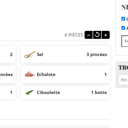
N
C
A
6
PIÈCES
2
Sel
3 pincées
TR
incées
Echalote
1
1
Ciboulette
1 botte