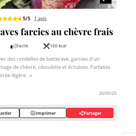
5
/5
1
avis
aves farcies au chèvre frais
Facile
160 kcal
avec des rondelles de betterave, garnies d'un
mage de chèvre, ciboulette et échalote. Parfaites
ntrée légère.
26/05/25
arder
Imprimer
Partager