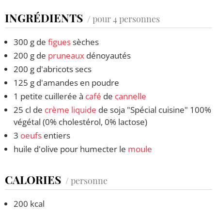
INGRÉDIENTS
/ pour 4 personnes
300 g de
figues
sèches
200 g de
pruneaux
dénoyautés
200 g d'abricots secs
125 g d'amandes en poudre
1 petite cuillerée à
café
de
cannelle
25 cl de
crème liquide
de soja "Spécial cuisine" 100%
végétal (0% cholestérol, 0% lactose)
3
oeufs
entiers
huile d'olive pour humecter le
moule
CALORIES
/ personne
200 kcal