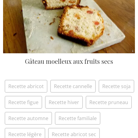
Gâteau moelleux aux fruits secs
Recette abricot
Recette cannelle
Recette soja
Recette figue
Recette hiver
Recette pruneau
Recette automne
Recette familiale
Recette légère
Recette abricot sec