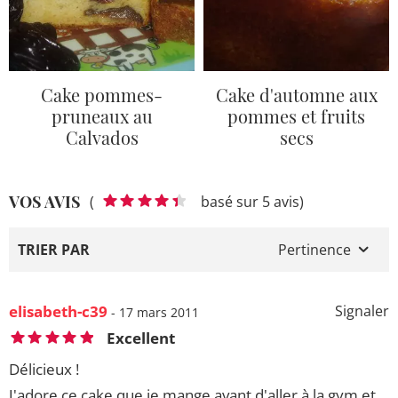
Cake pommes-
Cake d'automne aux
pruneaux au
pommes et fruits
Calvados
secs
VOS AVIS
(
basé sur 5 avis)
TRIER PAR
Pertinence
elisabeth-c39
Signaler
- 17 mars 2011
Excellent
Délicieux !
J'adore ce cake que je mange avant d'aller à la gym et