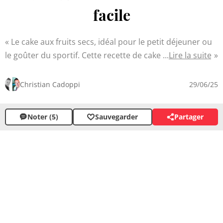
facile
Le cake aux fruits secs, idéal pour le petit déjeuner ou
le goûter du sportif. Cette recette de cake à un index
Lire la suite
glycémique bas et peut être, en effet, dégustée au
goûter ou avant d'aller faire du sport. Ce cake à
Christian Cadoppi
29/06/25
l'avantage d'être simple à réaliser, il ne contient ni sucre
ajouté, ni farine, ni beurre, et c'est un véritable délice !
Noter (5)
Sauvegarder
Partager