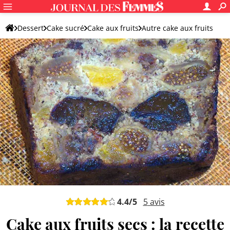
Dessert
Cake sucré
Cake aux fruits
Autre cake aux fruits
4.4
/5
5
avis
Cake aux fruits secs : la recette