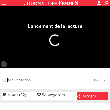
Recettes
Entrées
Cake salé
Cake aux lardons
4.4
/5
32
avis
Cake au chèvre et aux lardons
20 mn
Facile
350 kcal
Moelleux à l'apéritif autant que succulent en encas
avec une salade, ce cake au chèvre et aux lardons saura
Lire la suite
ravir vos papilles grâce à son mélange de saveurs
rustiques et méditerranéennes. La douceur du fromage
La Rédaction
19/03/25
de chèvre frais se marie parfaitement avec le côté fumé
des lardons, tandis que la tomate et le basilic apportent
Noter (32)
Sauvegarder
Partager
une touche de fraîcheur. Facile à préparer, il peut être
servi tiède ou froid.