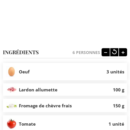
INGRÉDIENTS
6
PERSONNES
Oeuf
3 unités
Lardon allumette
100 g
Fromage de chèvre frais
150 g
Tomate
1 unité