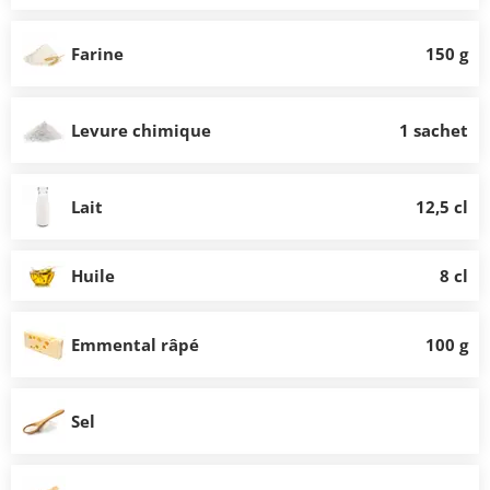
Farine
150 g
Levure chimique
1 sachet
Lait
12,5 cl
Huile
8 cl
Emmental râpé
100 g
Sel