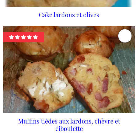
Cake lardons et olives
Muffins tièdes aux lardons, chèvre et
ciboulette